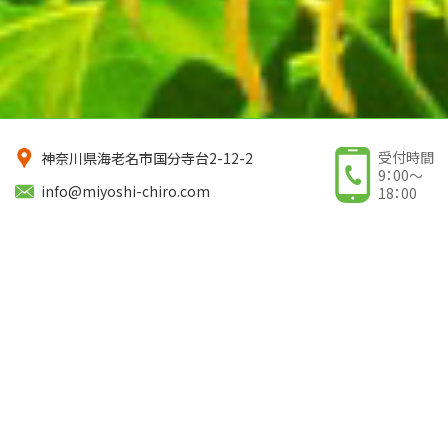
受付時間
神奈川県海老名市国分寺台2-12-2
9：00〜
info@miyoshi-chiro.com
18：00
お知らせ
2026/07/31
商店会朝市を、８月３１日
（日）８時～ 開催します。
ガラポン抽選会の楽しい
企画を用意してお待ちし
ています。