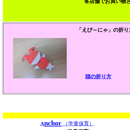
各店舗でお買い物
「えび～にゃ」の折り
頭の折り方
nchor
A
（学童保育）