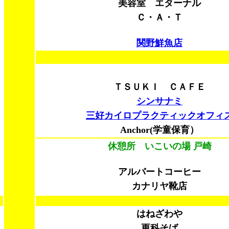
美容室 エターナル
Ｃ・Ａ・Ｔ
関野鮮魚店
ＴＳＵＫＩ ＣＡＦＥ
シンサナミ
三好カイロプラクティックオフィ
Anchor(学童保育）
休憩所 いこいの場 戸崎
アルバートコーヒー
カナリヤ靴店
はねざわや
更科そば